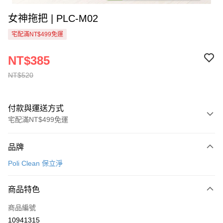
女神拖把 | PLC-M02
宅配滿NT$499免運
NT$385
NT$520
付款與運送方式
宅配滿NT$499免運
付款方式
品牌
信用卡一次付款
Poli Clean 保立淨
信用卡分期付款
3 期 0 利率 每期
NT$128
21家銀行
商品特色
6 期 0 利率 每期
NT$64
21家銀行
合作金庫商業銀行
第一商業銀行
商品編號
華南商業銀行
彰化商業銀行
合作金庫商業銀行
第一商業銀行
10941315
AFTEE先享後付