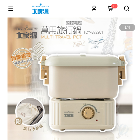
0
1
/
4