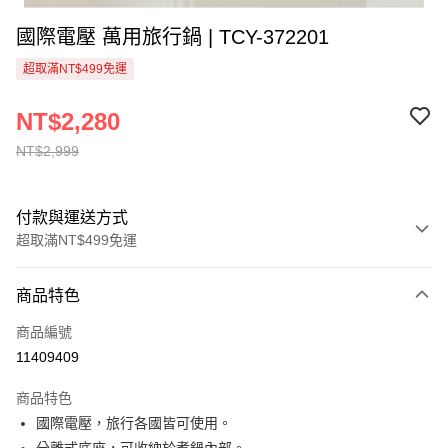
國際電壓 萬用旅行鍋 | TCY-372201
超取滿NT$499免運
NT$2,280
NT$2,999
付款與運送方式
超取滿NT$499免運
付款方式
商品特色
信用卡一次付款
商品編號
信用卡分期付款
11409409
3 期 0 利率 每期
NT$760
21家銀行
商品特色
6 期 0 利率 每期
NT$380
21家銀行
合作金庫商業銀行
第一商業銀行
國際電壓，旅行各國皆可使用。
華南商業銀行
彰化商業銀行
合作金庫商業銀行
第一商業銀行
超商取貨付款