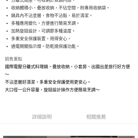
分離式底座，可收納於煮鍋內部。
上海商業儲蓄銀行
台北富邦商業銀行
華南商業銀行
彰化商業銀行
國泰世華商業銀行
兆豐國際商業銀行
收納體積小、疊放收納，不佔空間，附專用收納袋。
AFTEE先享後付
上海商業儲蓄銀行
台北富邦商業銀行
臺灣中小企業銀行
台中商業銀行
鍋具內不沾塗層，食物不沾黏，易於清潔。
國泰世華商業銀行
兆豐國際商業銀行
相關說明
匯豐（台灣）商業銀行
華泰商業銀行
臺灣中小企業銀行
台中商業銀行
多種應用變化，方便進行簡易烹調。
【關於「AFTEE先享後付」】
聯邦商業銀行
遠東國際商業銀行
ATM付款
匯豐（台灣）商業銀行
華泰商業銀行
AFTEE先享後付是「在收到商品之後才付款」的支付方式。 讓您購物簡單
加熱旋鈕設計，可調節多種溫度。
元大商業銀行
永豐商業銀行
便利好安心！
聯邦商業銀行
遠東國際商業銀行
多重安全保護裝置，用得安心。
玉山商業銀行
星展（台灣）商業銀行
１．簡單：不需註冊會員、不需綁卡、不需儲值。
元大商業銀行
永豐商業銀行
運送方式
通電開關指示燈。防乾燒保護功能。
台新國際商業銀行
中國信託商業銀行
２．便利：只要手機號碼，簡訊認證，即可結帳。
玉山商業銀行
星展（台灣）商業銀行
３．安心：先確認商品／服務後，再付款。
台灣樂天信用卡公司
全家取貨付款
台新國際商業銀行
中國信託商業銀行
銷售重點
台灣樂天信用卡公司
每筆NT$60，滿NT$499(含以上)免運費
【「AFTEE先享後付」結帳流程】
國際電壓分離式料理鍋，疊放收納，小套房、出國出差旅行好方便
１．於結帳方式選擇「AFTEE先享後付」後，將跳轉至「AFTEE先享後付」
7-11取貨付款
～
結帳頁面，進行簡訊認證並確認金額後，即可完成結帳。
２．訂單成立數日內，您將收到繳費通知簡訊。
不沾塗層好清潔，多重安全保護使用更安心。
每筆NT$60，滿NT$499(含以上)免運費
３．收到繳費通知簡訊後14天內，點擊此簡訊中的連結，可透過四大超商／
大口徑一公升容量，旋鈕設計操作方便簡易烹調～
ATM／網路銀行／等多元方式進行付款，方視為交易完成。
宅配
※ 請注意：結帳手續完成當下不需立刻繳費，但若您需要取消訂單，請聯絡
每筆NT$100，滿NT$499(含以上)免運費
購買商品的店家。未經商家同意取消之訂單仍視為有效，需透過AFTEE先享
後付繳納相關費用。
※ 交易是否成功請以「AFTEE先享後付 」之結帳頁面顯示為準，若有關於
詳細說明
相關推薦
是否繳費成功／繳費後需取消欲退款等相關疑問，請聯繫「AFTEE先享後付
客戶支援中心」
https://netprotections.freshdesk.com/support/home
【注意事項】