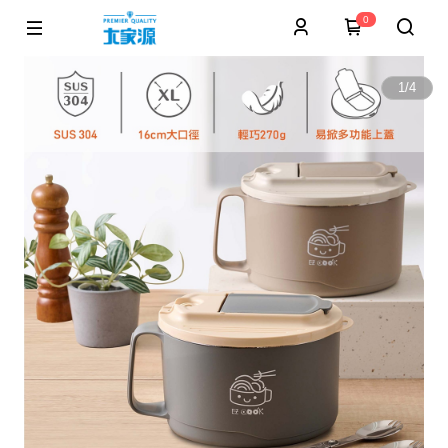
0
1
/
4