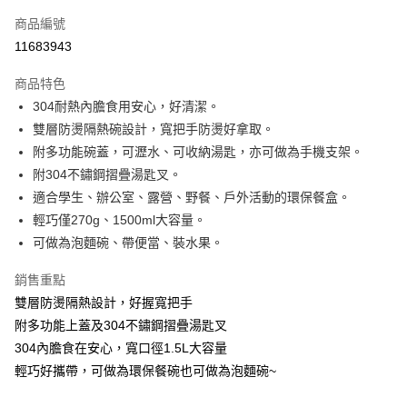
6 期 0 利率 每期
NT$39
21家銀行
合作金庫商業銀行
第一商業銀行
商品編號
華南商業銀行
彰化商業銀行
合作金庫商業銀行
第一商業銀行
11683943
超商取貨付款
上海商業儲蓄銀行
台北富邦商業銀行
華南商業銀行
彰化商業銀行
國泰世華商業銀行
兆豐國際商業銀行
AFTEE先享後付
上海商業儲蓄銀行
台北富邦商業銀行
商品特色
臺灣中小企業銀行
台中商業銀行
國泰世華商業銀行
兆豐國際商業銀行
相關說明
304耐熱內膽食用安心，好清潔。
匯豐（台灣）商業銀行
華泰商業銀行
臺灣中小企業銀行
台中商業銀行
【關於「AFTEE先享後付」】
雙層防燙隔熱碗設計，寬把手防燙好拿取。
聯邦商業銀行
遠東國際商業銀行
ATM付款
匯豐（台灣）商業銀行
華泰商業銀行
AFTEE先享後付是「在收到商品之後才付款」的支付方式。 讓您購物簡單
元大商業銀行
永豐商業銀行
附多功能碗蓋，可瀝水、可收納湯匙，亦可做為手機支架。
便利好安心！
聯邦商業銀行
遠東國際商業銀行
玉山商業銀行
星展（台灣）商業銀行
１．簡單：不需註冊會員、不需綁卡、不需儲值。
附304不鏽鋼摺疊湯匙叉。
元大商業銀行
永豐商業銀行
運送方式
台新國際商業銀行
中國信託商業銀行
２．便利：只要手機號碼，簡訊認證，即可結帳。
玉山商業銀行
星展（台灣）商業銀行
適合學生、辦公室、露營、野餐、戶外活動的環保餐盒。
３．安心：先確認商品／服務後，再付款。
台灣樂天信用卡公司
全家取貨付款
台新國際商業銀行
中國信託商業銀行
輕巧僅270g、1500ml大容量。
台灣樂天信用卡公司
每筆NT$60，滿NT$499(含以上)免運費
【「AFTEE先享後付」結帳流程】
可做為泡麵碗、帶便當、裝水果。
１．於結帳方式選擇「AFTEE先享後付」後，將跳轉至「AFTEE先享後付」
7-11取貨付款
結帳頁面，進行簡訊認證並確認金額後，即可完成結帳。
銷售重點
２．訂單成立數日內，您將收到繳費通知簡訊。
每筆NT$60，滿NT$499(含以上)免運費
雙層防燙隔熱設計，好握寬把手
３．收到繳費通知簡訊後14天內，點擊此簡訊中的連結，可透過四大超商／
ATM／網路銀行／等多元方式進行付款，方視為交易完成。
附多功能上蓋及304不鏽鋼摺疊湯匙叉
宅配
※ 請注意：結帳手續完成當下不需立刻繳費，但若您需要取消訂單，請聯絡
304內膽食在安心，寬口徑1.5L大容量
每筆NT$100，滿NT$499(含以上)免運費
購買商品的店家。未經商家同意取消之訂單仍視為有效，需透過AFTEE先享
後付繳納相關費用。
輕巧好攜帶，可做為環保餐碗也可做為泡麵碗~
※ 交易是否成功請以「AFTEE先享後付 」之結帳頁面顯示為準，若有關於
是否繳費成功／繳費後需取消欲退款等相關疑問，請聯繫「AFTEE先享後付