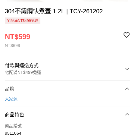
304不鏽鋼快煮壺 1.2L | TCY-261202
宅配滿NT$499免運
NT$599
NT$699
付款與運送方式
宅配滿NT$499免運
付款方式
品牌
信用卡一次付款
大家源
信用卡分期付款
3 期 0 利率 每期
NT$199
21家銀行
商品特色
6 期 0 利率 每期
NT$99
21家銀行
合作金庫商業銀行
第一商業銀行
商品編號
華南商業銀行
彰化商業銀行
合作金庫商業銀行
第一商業銀行
9511054
AFTEE先享後付