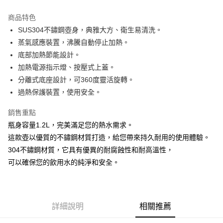
上海商業儲蓄銀行
台北富邦商業銀行
華南商業銀行
彰化商業銀行
相關說明
國泰世華商業銀行
兆豐國際商業銀行
上海商業儲蓄銀行
台北富邦商業銀行
商品特色
【關於「AFTEE先享後付」】
臺灣中小企業銀行
台中商業銀行
國泰世華商業銀行
兆豐國際商業銀行
ATM付款
SUS304不鏽鋼壺身，典雅大方、衛生易清洗。
AFTEE先享後付是「在收到商品之後才付款」的支付方式。 讓您購物簡單
匯豐（台灣）商業銀行
華泰商業銀行
臺灣中小企業銀行
台中商業銀行
便利好安心！
蒸氣感應裝置，沸騰自動停止加熱。
聯邦商業銀行
遠東國際商業銀行
匯豐（台灣）商業銀行
華泰商業銀行
１．簡單：不需註冊會員、不需綁卡、不需儲值。
運送方式
元大商業銀行
永豐商業銀行
底部加熱節能設計。
２．便利：只要手機號碼，簡訊認證，即可結帳。
聯邦商業銀行
遠東國際商業銀行
玉山商業銀行
星展（台灣）商業銀行
３．安心：先確認商品／服務後，再付款。
加熱電源指示燈、按壓式上蓋。
元大商業銀行
永豐商業銀行
宅配
台新國際商業銀行
中國信託商業銀行
玉山商業銀行
星展（台灣）商業銀行
分離式底座設計，可360度靈活旋轉。
每筆NT$100，滿NT$499(含以上)免運費
【「AFTEE先享後付」結帳流程】
台灣樂天信用卡公司
台新國際商業銀行
中國信託商業銀行
過熱保護裝置，使用安全。
１．於結帳方式選擇「AFTEE先享後付」後，將跳轉至「AFTEE先享後付」
台灣樂天信用卡公司
結帳頁面，進行簡訊認證並確認金額後，即可完成結帳。
２．訂單成立數日內，您將收到繳費通知簡訊。
銷售重點
３．收到繳費通知簡訊後14天內，點擊此簡訊中的連結，可透過四大超商／
瓶身容量1.2L，完美滿足您的熱水需求。
ATM／網路銀行／等多元方式進行付款，方視為交易完成。
這款壺以優質的不鏽鋼材質打造，給您帶來持久耐用的使用體驗。
※ 請注意：結帳手續完成當下不需立刻繳費，但若您需要取消訂單，請聯絡
購買商品的店家。未經商家同意取消之訂單仍視為有效，需透過AFTEE先享
304不鏽鋼材質，它具有優異的耐腐蝕性和耐高溫性，
後付繳納相關費用。
可以確保您的飲用水的純淨和安全。
※ 交易是否成功請以「AFTEE先享後付 」之結帳頁面顯示為準，若有關於
是否繳費成功／繳費後需取消欲退款等相關疑問，請聯繫「AFTEE先享後付
客戶支援中心」
https://netprotections.freshdesk.com/support/home
【注意事項】
詳細說明
相關推薦
１．透過由恩沛科技股份有限公司提供之「AFTEE先享後付」服務完成之交
易，需依本服務之必要範圍內提供個人資料，並將交易相關給付款項請求債