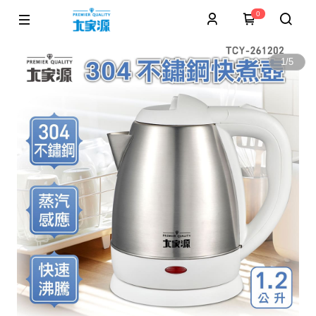
0
1
/
5