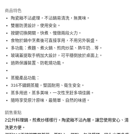
上海商業儲蓄銀行
台北富邦商業銀行
華南商業銀行
彰化商業銀行
國泰世華商業銀行
兆豐國際商業銀行
AFTEE先享後付
上海商業儲蓄銀行
台北富邦商業銀行
商品特色
臺灣中小企業銀行
台中商業銀行
國泰世華商業銀行
兆豐國際商業銀行
相關說明
陶瓷釉不沾處理，不沾鍋易清洗，無異味。
匯豐（台灣）商業銀行
華泰商業銀行
臺灣中小企業銀行
台中商業銀行
【關於「AFTEE先享後付」】
雙層防燙設計，使用安全。
聯邦商業銀行
遠東國際商業銀行
ATM付款
匯豐（台灣）商業銀行
華泰商業銀行
AFTEE先享後付是「在收到商品之後才付款」的支付方式。 讓您購物簡單
元大商業銀行
永豐商業銀行
按鍵切換開關，快煮、慢燉兩段火力。
便利好安心！
聯邦商業銀行
遠東國際商業銀行
玉山商業銀行
星展（台灣）商業銀行
１．簡單：不需註冊會員、不需綁卡、不需儲值。
食物於鍋中烹煮後可直接享用，不用另外裝盛。
元大商業銀行
永豐商業銀行
運送方式
台新國際商業銀行
中國信託商業銀行
２．便利：只要手機號碼，簡訊認證，即可結帳。
玉山商業銀行
星展（台灣）商業銀行
多功能：煮麵、煮火鍋、煎肉炒菜、熱牛奶…等。
３．安心：先確認商品／服務後，再付款。
台灣樂天信用卡公司
全家取貨付款
台新國際商業銀行
中國信託商業銀行
玻璃蓋提取手柄加大設計，可平穩倒放於桌面上。
台灣樂天信用卡公司
每筆NT$60，滿NT$499(含以上)免運費
【「AFTEE先享後付」結帳流程】
過熱保護裝置、防乾燒功能。
１．於結帳方式選擇「AFTEE先享後付」後，將跳轉至「AFTEE先享後付」
付款後全家取貨
結帳頁面，進行簡訊認證並確認金額後，即可完成結帳。
２．訂單成立數日內，您將收到繳費通知簡訊。
蒸籠產品功能：
每筆NT$60，滿NT$499(含以上)免運費
３．收到繳費通知簡訊後14天內，點擊此簡訊中的連結，可透過四大超商／
316不鏽鋼蒸籠，堅固耐用、衛生安全。
ATM／網路銀行／等多元方式進行付款，方視為交易完成。
7-11取貨付款
蒸多用途，蒸多美味，一次性烹飪多項佳餚。
※ 請注意：結帳手續完成當下不需立刻繳費，但若您需要取消訂單，請聯絡
每筆NT$60，滿NT$499(含以上)免運費
購買商品的店家。未經商家同意取消之訂單仍視為有效，需透過AFTEE先享
隨時享受原汁原味，最簡單、自然的味道。
後付繳納相關費用。
付款後7-11取貨
※ 交易是否成功請以「AFTEE先享後付 」之結帳頁面顯示為準，若有關於
銷售重點
是否繳費成功／繳費後需取消欲退款等相關疑問，請聯繫「AFTEE先享後付
每筆NT$60，滿NT$499(含以上)免運費
2公升料理鍋，煎煮炒樣樣行。陶瓷釉不沾內層，讓您使用安心、清
客戶支援中心」
https://netprotections.freshdesk.com/support/home
洗更方便。
宅配
【注意事項】