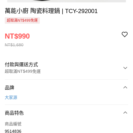
萬能小廚 陶瓷料理鍋 | TCY-292001
超取滿NT$499免運
NT$990
NT$1,680
付款與運送方式
超取滿NT$499免運
付款方式
品牌
信用卡一次付款
大家源
信用卡分期付款
3 期 0 利率 每期
NT$330
21家銀行
商品特色
6 期 0 利率 每期
NT$165
21家銀行
合作金庫商業銀行
第一商業銀行
商品編號
華南商業銀行
彰化商業銀行
合作金庫商業銀行
第一商業銀行
9514836
超商取貨付款