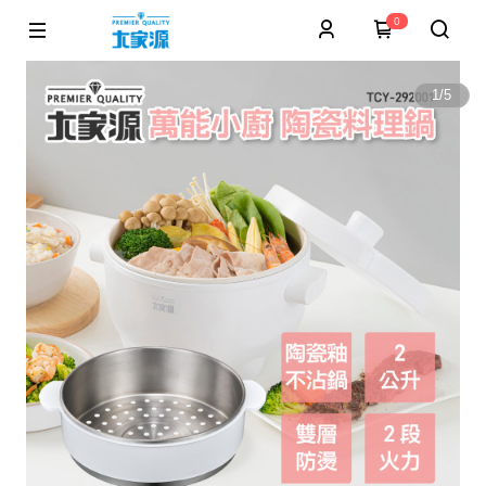
0
1
/
5