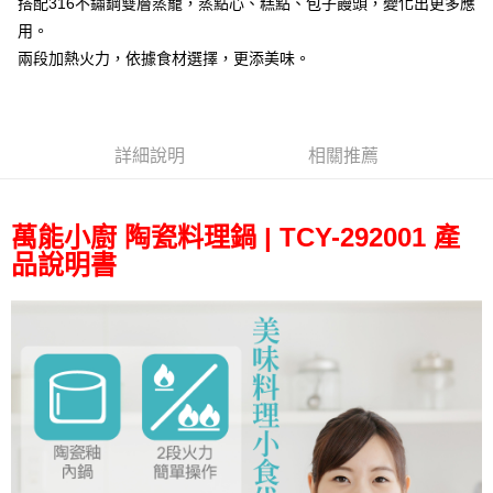
搭配316不鏽鋼雙層蒸籠，蒸點心、糕點、包子饅頭，變化出更多應
１．透過由恩沛科技股份有限公司提供之「AFTEE先享後付」服務完成之交
每筆NT$100，滿NT$499(含以上)免運費
用。
易，需依本服務之必要範圍內提供個人資料，並將交易相關給付款項請求債
權轉讓予恩沛科技股份有限公司。
兩段加熱火力，依據食材選擇，更添美味。
２．關於個人資料處理事宜，請瀏覽以下網址：
https://aftee.tw/terms/#terms3
３．未成年的使用者請事先徵得法定代理人或監護人之同意方可使用
「AFTEE先享後付」，若未經同意申辦者引起之損失，本公司不負相關責
任。
詳細說明
相關推薦
４．使用「AFTEE先享後付」時，將依據個別帳號之用戶狀況，依本公司即
時審查核予不同之上限額度；若仍有額度不足之情形，本公司將視審查結果
請求用戶進行身份認證。
５．嚴禁一人註冊多個帳號或使用他人資訊註冊。若發現惡意使用之情形，
萬能小廚 陶瓷料理鍋 | TCY-292001 產
恩沛科技股份有限公司將有權停止該用戶之使用額度並採取法律行動。
品說明書