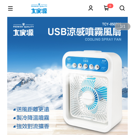
0
1
/
1