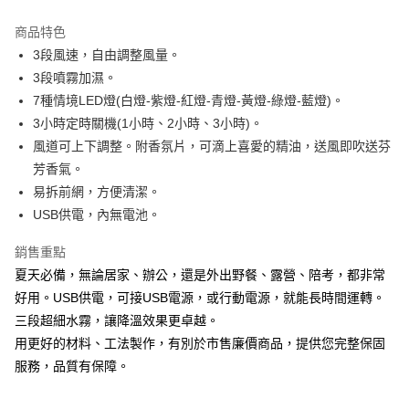
上海商業儲蓄銀行
台北富邦商業銀行
華南商業銀行
彰化商業銀行
相關說明
國泰世華商業銀行
兆豐國際商業銀行
上海商業儲蓄銀行
台北富邦商業銀行
商品特色
【關於「AFTEE先享後付」】
臺灣中小企業銀行
台中商業銀行
國泰世華商業銀行
兆豐國際商業銀行
ATM付款
3段風速，自由調整風量。
AFTEE先享後付是「在收到商品之後才付款」的支付方式。 讓您購物簡單
匯豐（台灣）商業銀行
華泰商業銀行
臺灣中小企業銀行
台中商業銀行
便利好安心！
3段噴霧加濕。
聯邦商業銀行
遠東國際商業銀行
匯豐（台灣）商業銀行
華泰商業銀行
１．簡單：不需註冊會員、不需綁卡、不需儲值。
運送方式
元大商業銀行
永豐商業銀行
7種情境LED燈(白燈-紫燈-紅燈-青燈-黃燈-綠燈-藍燈)。
２．便利：只要手機號碼，簡訊認證，即可結帳。
聯邦商業銀行
遠東國際商業銀行
玉山商業銀行
星展（台灣）商業銀行
３．安心：先確認商品／服務後，再付款。
3小時定時關機(1小時、2小時、3小時)。
元大商業銀行
永豐商業銀行
宅配
台新國際商業銀行
中國信託商業銀行
玉山商業銀行
星展（台灣）商業銀行
風道可上下調整。附香氛片，可滴上喜愛的精油，送風即吹送芬
每筆NT$100，滿NT$499(含以上)免運費
【「AFTEE先享後付」結帳流程】
台灣樂天信用卡公司
台新國際商業銀行
中國信託商業銀行
芳香氣。
１．於結帳方式選擇「AFTEE先享後付」後，將跳轉至「AFTEE先享後付」
台灣樂天信用卡公司
結帳頁面，進行簡訊認證並確認金額後，即可完成結帳。
易拆前網，方便清潔。
２．訂單成立數日內，您將收到繳費通知簡訊。
USB供電，內無電池。
３．收到繳費通知簡訊後14天內，點擊此簡訊中的連結，可透過四大超商／
ATM／網路銀行／等多元方式進行付款，方視為交易完成。
銷售重點
※ 請注意：結帳手續完成當下不需立刻繳費，但若您需要取消訂單，請聯絡
購買商品的店家。未經商家同意取消之訂單仍視為有效，需透過AFTEE先享
夏天必備，無論居家、辦公，還是外出野餐、露營、陪考，都非常
後付繳納相關費用。
好用。USB供電，可接USB電源，或行動電源，就能長時間運轉。
※ 交易是否成功請以「AFTEE先享後付 」之結帳頁面顯示為準，若有關於
是否繳費成功／繳費後需取消欲退款等相關疑問，請聯繫「AFTEE先享後付
三段超細水霧，讓降溫效果更卓越。
客戶支援中心」
https://netprotections.freshdesk.com/support/home
用更好的材料、工法製作，有別於市售廉價商品，提供您完整保固
服務，品質有保障。
【注意事項】
１．透過由恩沛科技股份有限公司提供之「AFTEE先享後付」服務完成之交
易，需依本服務之必要範圍內提供個人資料，並將交易相關給付款項請求債