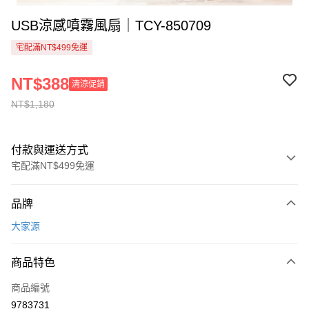
USB涼感噴霧風扇｜TCY-850709
宅配滿NT$499免運
NT$388
清涼促銷
NT$1,180
付款與運送方式
宅配滿NT$499免運
付款方式
品牌
信用卡一次付款
大家源
信用卡分期付款
3 期 0 利率 每期
NT$196
21家銀行
商品特色
6 期 0 利率 每期
NT$98
21家銀行
合作金庫商業銀行
第一商業銀行
商品編號
華南商業銀行
彰化商業銀行
合作金庫商業銀行
第一商業銀行
9783731
AFTEE先享後付