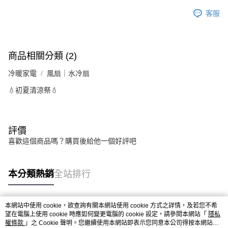
客服
商品相關分類 (2)
冷暖家電
風扇｜水冷扇
💧初夏清涼祭💧
評價
喜歡這個商品嗎？購買後給他一個好評吧
本分類熱銷
全站排行
本網站中使用 cookie，欲查詢有關本網站使用 cookie 方式之詳情，及若您不希
熱門標籤
望在電腦上使用 cookie 時應如何變更電腦的 cookie 設定，請參閱本網站「
隱私
權條款
」之 Cookie 聲明。您繼續使用本網站即表示您同意本公司得按本網站使